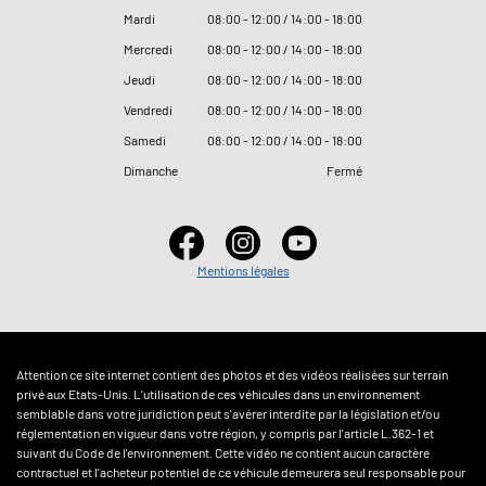
Mardi
08
:
00 - 12
:
00 / 14
:
00 - 18
:
00
Mercredi
08
:
00 - 12
:
00 / 14
:
00 - 18
:
00
Jeudi
08
:
00 - 12
:
00 / 14
:
00 - 18
:
00
Vendredi
08
:
00 - 12
:
00 / 14
:
00 - 18
:
00
Samedi
08
:
00 - 12
:
00 / 14
:
00 - 18
:
00
Dimanche
Fermé
Mentions légales
Attention ce site internet contient des photos et des vidéos réalisées sur terrain
privé aux Etats-Unis. L'utilisation de ces véhicules dans un environnement
semblable dans votre juridiction peut s'avérer interdite par la législation et/ou
réglementation en vigueur dans votre région, y compris par l'article L.362-1 et
suivant du Code de l'environnement. Cette vidéo ne contient aucun caractère
contractuel et l'acheteur potentiel de ce véhicule demeurera seul responsable pour