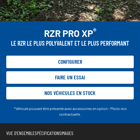
®
RZR PRO XP
LE RZR LE PLUS POLYVALENT ET LE PLUS PERFORMANT
CONFIGURER
FAIRE UN ESSAI
NOS VÉHICULES EN STOCK
*Véhicule pouvant être présenté avec accessoires en option - Photo non
contractuelle.
VUE D'ENSEMBLE
SPÉCIFICATIONS
IMAGES