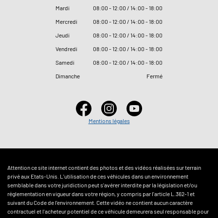
Mardi
08
:
00 - 12
:
00 / 14
:
00 - 18
:
00
Mercredi
08
:
00 - 12
:
00 / 14
:
00 - 18
:
00
Jeudi
08
:
00 - 12
:
00 / 14
:
00 - 18
:
00
Vendredi
08
:
00 - 12
:
00 / 14
:
00 - 18
:
00
Samedi
08
:
00 - 12
:
00 / 14
:
00 - 18
:
00
Dimanche
Fermé
Mentions légales
Attention ce site internet contient des photos et des vidéos réalisées sur terrain
privé aux Etats-Unis. L'utilisation de ces véhicules dans un environnement
semblable dans votre juridiction peut s'avérer interdite par la législation et/ou
réglementation en vigueur dans votre région, y compris par l'article L.362-1 et
suivant du Code de l'environnement. Cette vidéo ne contient aucun caractère
contractuel et l'acheteur potentiel de ce véhicule demeurera seul responsable pour