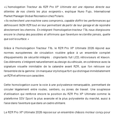
« L’homologation Tracteur du RZR Pro XP Ultimate est une réponse directe aux
attentes de nos clients les plus exigeants »,
explique Nuno Fujo, International
Market Manager Global Recreation chez Polaris.
« Ils recherchent une machine sans compromis, capable d’offrir les performances qui
définissent l’ADN RZR tout en leur permettant de partir de leur garage et de rejoindre
directement les chemins. En intégrant l’homologation tracteur T1b, nous élargissons
encore le champ des possibles et affirmons que l’aventure ne s’arrête jamais, quelle
que soit la surface. »
Grâce à l’homologation Tracteur T1b, le RZR Pro XP Ultimate 2026 répond aux
normes européennes de circulation routière grâce à un ensemble complet
d’équipements de sécurité intégrés : clignotants full LED, rétroviseurs et klaxon.
Ces éléments s’intègrent naturellement au design du véhicule, en cohérence avec la
signature visuelle inimitable de la calandre avant RZR, que l’on retrouve sur
l’ensemble de la gamme. Un marqueur stylistique fort qui distingue immédiatement
un RZR et affirme son caractère.
Cette homologation ouvre la voie à une polyvalence remarquable, permettant de
circuler légalement entre routes, sentiers, ou zones de travail. Une souplesse
d’utilisation qui renforce encore la position du RZR Pro XP Ultimate comme la
plateforme SSV Sport la plus avancée et la plus polyvalente du marché, aussi à
l’aise dans l’aventure que dans un cadre utilitaire.
Le RZR Pro XP Ultimate 2026 repose sur un ensemble châssis moteur conçu pour