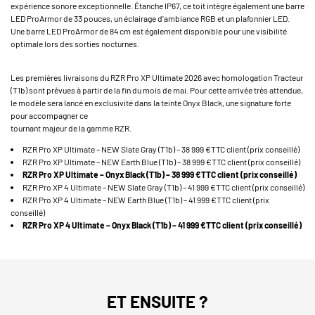
expérience sonore exceptionnelle. Étanche IP67, ce toit intègre également une barre
LED ProArmor de 33 pouces, un éclairage d’ambiance RGB et un plafonnier LED.
Une barre LED ProArmor de 84 cm est également disponible pour une visibilité
optimale lors des sorties nocturnes.
Les premières livraisons du RZR Pro XP Ultimate 2026 avec homologation Tracteur
(T1b) sont prévues à partir de la fin du mois de mai. Pour cette arrivée très attendue,
le modèle sera lancé en exclusivité dans la teinte Onyx Black, une signature forte
pour accompagner ce
tournant majeur de la gamme RZR.
RZR Pro XP Ultimate – NEW Slate Gray (T1b) – 38 999 €TTC client (prix conseillé)
RZR Pro XP Ultimate – NEW Earth Blue (T1b) – 38 999 €TTC client (prix conseillé)
RZR Pro XP Ultimate – Onyx Black (T1b) – 38 999 €TTC client (prix conseillé)
RZR Pro XP 4 Ultimate – NEW Slate Gray (T1b) – 41 999 €TTC client (prix conseillé)
RZR Pro XP 4 Ultimate – NEW Earth Blue (T1b) – 41 999 €TTC client (prix
conseillé)
RZR Pro XP 4 Ultimate – Onyx Black (T1b) – 41 999 €TTC client (prix conseillé)
ET ENSUITE ?