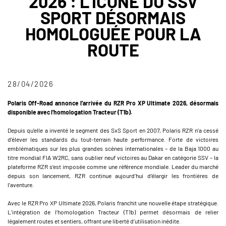
2026 : L’ICÔNE DU SSV
SPORT DÉSORMAIS
HOMOLOGUÉE POUR LA
ROUTE
28/04/2026
Polaris Off-Road annonce l’arrivée du RZR Pro XP Ultimate 2026, désormais
disponible avec l’homologation Tracteur (T1b).
Depuis qu’elle a inventé le segment des SxS Sport en 2007, Polaris RZR n’a cessé
d’élever les standards du tout-terrain haute performance. Forte de victoires
emblématiques sur les plus grandes scènes internationales – de la Baja 1000 au
titre mondial FIA W2RC, sans oublier neuf victoires au Dakar en catégorie SSV – la
plateforme RZR s’est imposée comme une référence mondiale. Leader du marché
depuis son lancement, RZR continue aujourd’hui d’élargir les frontières de
l’aventure.
Avec le RZR Pro XP Ultimate 2026, Polaris franchit une nouvelle étape stratégique.
L’intégration de l’homologation Tracteur (T1b) permet désormais de relier
légalement routes et sentiers, offrant une liberté d’utilisation inédite.