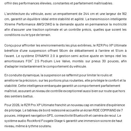
offrir des performances élevées, constantes et parfaitement maîtrisables.
L’architecture du véhicule, avec un empattement de 244 cm et une largeur de 162
cm, garantit un équilibre idéal entre stabilité et agilité. La transmission intelligente
Xtreme Performance AWD/2WD à la demande ajuste en permanence la motricité
afin d’assurer une traction optimale et un contrôle précis, quelles que soient les
conditions ou le type de terrain.
Conçu pour affronter les environnements les plus extrêmes, le RZR Pro XP Ultimate
bénéficie d’une suspension offrant 56 cm de débattement à l’arrière et 51 cm à
l’avant. Le système DYNAMIX 2.0 à gestion semi active ajuste en temps réel les
®
amortisseurs FOX
2.5 Podium Live Valve, montés sur pneus 30 pouces, afin
d’adapter instantanément le comportement du véhicule.
En conduite dynamique, la suspension se raffermit pour limiter le roulis et
améliorer la précision ; sur les portions plus roulantes, elle privilégie le confort et la
stabilité. Cette intelligence embarquée garantit un comportement parfaitement
maîtrisé, assurant un niveau de contrôle exceptionnel aussi bien sur route que hors
des sentiers battus.
Pour 2026, le RZR Pro XP Ultimate franchit un nouveau cap en matière d’expérience
de pilotage. Le tableau de bord redessiné accueille un écran RIDE COMMAND de 7
pouces, intégrant navigation GPS, connectivité Bluetooth et caméra de recul. Le
système audio Rockford Fosgate Stage 4 garantit une immersion sonore de haut
niveau, même à rythme soutenu.