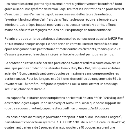
Les nouvelles demi-portes rigides améliorent significativement le confort à bord
grâce à un double système de verrouillage, limitant les infiltrations de poussière et
d’eau. Les prises d’air sur le capot, associées aux déflecteurs de radiateur,
favorisent la circulation d’air frais dans l’habitacle pour réduire la température
intérieure. Les sièges baquet reçoivent de nouveaux harnais 4 points, offrant
maintien, sécurité et réglages rapides pour un pilotage en toute confiance.
Polaris propose un large catalogue d’accessoires conçus pour adapter le RZR Pro
XP Ultimate à chaque usage. Le pare brise en verre feuilleté et trempé à double
épaisseur garantit une protection optimale contre les éléments, tandis que le kit
d’essuie glace avec lave glace intégré renforce le confort par tous les temps.
La protection est assurée par des pare chocs avant et arrière à haute couverture
ainsi que par des protections latérales Heavy Duty Kick Out, fabriquées en tubes
acier de 4,5 cm, garantissant une robustesse maximale sans compromettre les
performances. Pour les longues expéditions, des coffres de rangement de 69 L à
l’avant et 40 L à l’arrière, intégrant le système Lock & Ride, offrent un stockage
sécurisé, étanche et durable
Les capacités utilitaires sont complétées par le treuil Polaris PRO HD 2 041 kg, doté
des technologies Rapid Rope Recovery et Auto Stop, ainsi que par le support de
roue de secours pivotant, capable d’accueillir un pneu jusqu’à 33 pouces.
®
Les passionnés de musique pourront opter pour le toit audio Rockford Fosgate
,
parfaitement connecté au système RIDE COMMAND : deux amplificateurs de 400 W,
quatre haut parleurs de 8 pouces et un subwoofer de 10 pouces assurent une