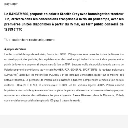
paysager.
Le RANGER 500, proposé en coloris Stealth Grey avec homologation tracteur
T1b, arrivera dans les concessions françaises à la fin du printemps, avec les
premières unités disponibles à partir du 15 mai, au tarif public conseillé de
12 999 € TTC.
* Utilisation hors route uniquement.
À propos de Polaris
Leader mondial des sports motorisés, Polaris Inc. (NYSE : PII) repousse sans cesse les limites de l’innovation
en développant des produits, des expériences et des services qui invitent chacun à vivre pleinement le
plaisir de l’aventure en plein air depuis sa création en 1954. Le portefeuille de produits haut de gamme de
Polaris comprend les véhicules tout-terrain RANGER, RZR, GENERAL, SPORTSMAN ; le roadster trois roues
®
SLINGSHOT
ainsi que les motoneiges POLARIS ; et les bateaux Bennington, leader sur le marché des
bateaux ‘pontons’. La présence de Polaris sur les marchés adjacents comprend les véhicules tout-terrain
militaires POLARIS DEFENSE et commerciaux GOUPIL, et les voitures légères AIXAM. Polaris enrichit
l’expérience de conduite grâce à une offre complète de pièces, vêtements et accessoires développés pour
répondre aux attentes des utilisateurs les plus exigeants. Basée fièrement dans le Minnesota, Polaris
commercialise ses produits dans plus de 100 pays à travers le monde.