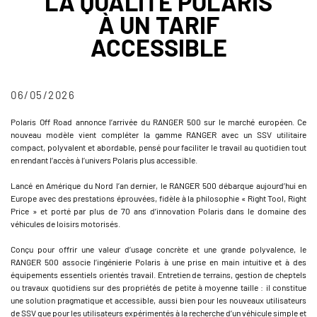
LA QUALITÉ POLARIS
À UN TARIF
ACCESSIBLE
06/05/2026
Polaris Off Road annonce l’arrivée du RANGER 500 sur le marché européen. Ce
nouveau modèle vient compléter la gamme RANGER avec un SSV utilitaire
compact, polyvalent et abordable, pensé pour faciliter le travail au quotidien tout
en rendant l’accès à l’univers Polaris plus accessible.
Lancé en Amérique du Nord l’an dernier, le RANGER 500 débarque aujourd’hui en
Europe avec des prestations éprouvées, fidèle à la philosophie « Right Tool, Right
Price » et porté par plus de 70 ans d’innovation Polaris dans le domaine des
véhicules de loisirs motorisés.
Conçu pour offrir une valeur d’usage concrète et une grande polyvalence, le
RANGER 500 associe l’ingénierie Polaris à une prise en main intuitive et à des
équipements essentiels orientés travail. Entretien de terrains, gestion de cheptels
ou travaux quotidiens sur des propriétés de petite à moyenne taille : il constitue
une solution pragmatique et accessible, aussi bien pour les nouveaux utilisateurs
de SSV que pour les utilisateurs expérimentés à la recherche d’un véhicule simple et