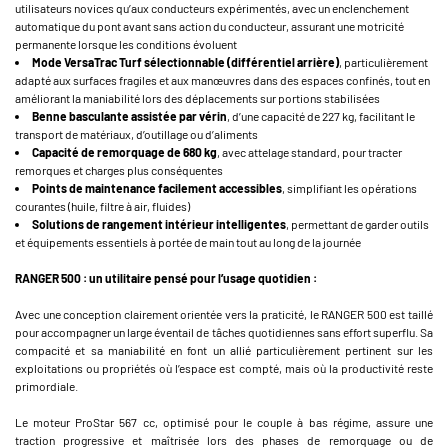
utilisateurs novices qu’aux conducteurs expérimentés, avec un enclenchement
automatique du pont avant sans action du conducteur, assurant une motricité
permanente lorsque les conditions évoluent
Mode VersaTrac Turf sélectionnable (différentiel arrière)
, particulièrement
adapté aux surfaces fragiles et aux manœuvres dans des espaces confinés, tout en
améliorant la maniabilité lors des déplacements sur portions stabilisées
Benne basculante assistée par vérin
, d’une capacité de 227 kg, facilitant le
transport de matériaux, d’outillage ou d’aliments
Capacité de remorquage de 680 kg
, avec attelage standard, pour tracter
remorques et charges plus conséquentes
Points de maintenance facilement accessibles
, simplifiant les opérations
courantes (huile, filtre à air, fluides)
Solutions de rangement intérieur intelligentes
, permettant de garder outils
et équipements essentiels à portée de main tout au long de la journée
RANGER 500 : un utilitaire pensé pour l’usage quotidien :
Avec une conception clairement orientée vers la praticité, le RANGER 500 est taillé
pour accompagner un large éventail de tâches quotidiennes sans effort superflu. Sa
compacité et sa maniabilité en font un allié particulièrement pertinent sur les
exploitations ou propriétés où l’espace est compté, mais où la productivité reste
primordiale.
Le moteur ProStar 567 cc, optimisé pour le couple à bas régime, assure une
traction progressive et maîtrisée lors des phases de remorquage ou de