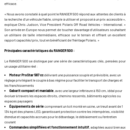
efficace.
« Nous avons constaté à quel point le RANGER 500 répond aux attentes de clients à
la recherche d’un véhicule fiable, simple à utiliser et proposé à un prix accessible »,
explique Chris Judson, Vice President Polaris Off Road Vehicles – International. «
Son arrivée en Europe nous permet de toucher davantage d’utilisateurs souhaitant
un utilitaire de taille intermédiaire, efficace sur le terrain et offrant un excellent
rapport capacités/prix, tout en bénéficiant de l’héritage Polaris. »
Principales caractéristiques du RANGER 500 :
Le RANGER 500 se distingue par une série de caractéristiques clés, pensées pour
un usage utilitaire réel :
Moteur ProStar 567 cc
délivrant une puissance souple et prévisible, avec un
réglage privilégiant le couple à bas régime pour faciliter le transport de charges et
les franchissements
Gabarit compact et maniable
, avec une largeur inférieure à 150 cm, idéal pour
évoluer à travers les espaces étroits, chemins resserrés, bâtiments agricoles ou
espaces paysagers
Équipements de série
comprenant un toit monté en usine, un treuil avant de 1
134 kg et des phares LED, garantissant protection contre les intempéries, visibilité
étendue et capacités accrues pour le débardage, le déblaiement ou l’entretien
courant
Commandes simplifiées et fonctionnement intuitif
, adaptées aussi bien aux