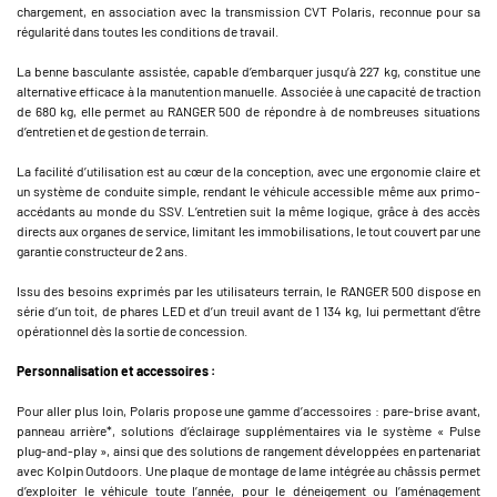
chargement, en association avec la transmission CVT Polaris, reconnue pour sa
régularité dans toutes les conditions de travail.
La benne basculante assistée, capable d’embarquer jusqu’à 227 kg, constitue une
alternative efficace à la manutention manuelle. Associée à une capacité de traction
de 680 kg, elle permet au RANGER 500 de répondre à de nombreuses situations
d’entretien et de gestion de terrain.
La facilité d’utilisation est au cœur de la conception, avec une ergonomie claire et
un système de conduite simple, rendant le véhicule accessible même aux primo-
accédants au monde du SSV. L’entretien suit la même logique, grâce à des accès
directs aux organes de service, limitant les immobilisations, le tout couvert par une
garantie constructeur de 2 ans.
Issu des besoins exprimés par les utilisateurs terrain, le RANGER 500 dispose en
série d’un toit, de phares LED et d’un treuil avant de 1 134 kg, lui permettant d’être
opérationnel dès la sortie de concession.
Personnalisation et accessoires :
Pour aller plus loin, Polaris propose une gamme d’accessoires : pare-brise avant,
panneau arrière*, solutions d’éclairage supplémentaires via le système « Pulse
plug-and-play », ainsi que des solutions de rangement développées en partenariat
avec Kolpin Outdoors. Une plaque de montage de lame intégrée au châssis permet
d’exploiter le véhicule toute l’année, pour le déneigement ou l’aménagement